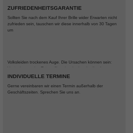
geeignete Maßnahmen kann die Kurzsichtigkeit und das
Fortschreiten bei Kindern gebremst werden.
ZUFRIEDENHEITSGARANTIE
Sollten Sie nach dem Kauf Ihrer Brille wider Erwarten nicht
zufrieden sein, tauschen wir diese innerhalb von 30 Tagen
um
TRÄNENFILMANALYSE
Volksleiden trockenes Auge. Die Ursachen können sein:
Veränderung des Tränenfilms (auch altersbedingt),
verminderter Lidschlag, Medikamente, Allergien, trockene
INDIVIDUELLE TERMINE
Luft, Bildschirmarbeit…
Gerne vereinbaren wir einen Termin außerhalb der
Geschäftszeiten. Sprechen Sie uns an.
Das trockene Auge kann aber viele Ursachen haben. Nach
einer ausführlichen Analyse beraten wir Sie, welche
Maßnahmen Ihre Beschwerden lindern können.