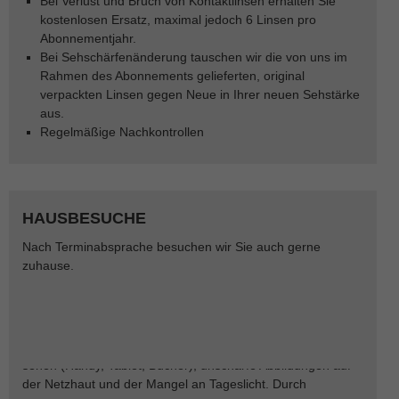
Bei Verlust und Bruch von Kontaktlinsen erhalten Sie
kostenlosen Ersatz, maximal jedoch 6 Linsen pro
Abonnementjahr.
Bei Sehschärfenänderung tauschen wir die von uns im
Rahmen des Abonnements gelieferten, original
verpackten Linsen gegen Neue in Ihrer neuen Sehstärke
aus.
Regelmäßige Nachkontrollen
KURZSICHTIGKEIT BEI
HAUSBESUCHE
KINDERN/MYOPIEMANAGEMENT
Nach Terminabsprache besuchen wir Sie auch gerne
zuhause.
Laut WHO ist die Kurzsichtigkeit die am meisten verbreitete
Fehlsichtigkeit. Die Ursachen hierfür und deren
Fortschreiten sind vielfältig und daher kann nicht nur EIN
Grund dafür verantwortlich gemacht werden. Die derzeit
bekannten Gründe sind die Genetik, übermäßiges nah
sehen (Handy, Tablet, Bücher), unscharfe Abbildungen auf
der Netzhaut und der Mangel an Tageslicht. Durch